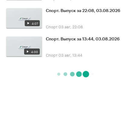
Спорт. Выпуск за 22:08, 03.08.2026
4:07
Спорт
03 авг, 22:08
Спорт. Выпуск за 13:44, 03.08.2026
4:00
Спорт
03 авг, 13:44