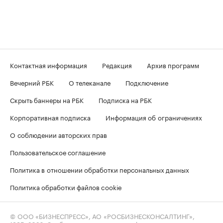
Контактная информация
Редакция
Архив программ
Вечерний РБК
О телеканале
Подключение
Скрыть баннеры на РБК
Подписка на РБК
Корпоративная подписка
Информация об ограничениях
О соблюдении авторских прав
Пользовательское соглашение
Политика в отношении обработки персональных данных
Политика обработки файлов cookie
© ООО «БИЗНЕСПРЕСС», АО «РОСБИЗНЕСКОНСАЛТИНГ»,