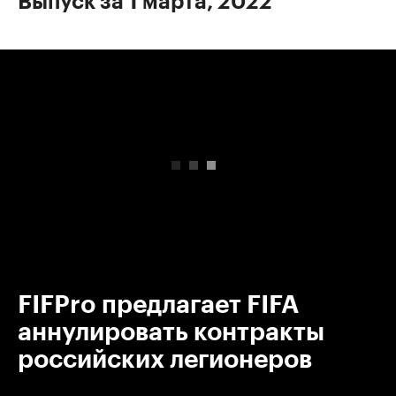
Выпуск за 1 марта, 2022
00:00
/
00:00
FIFPro предлагает FIFA
аннулировать контракты
российских легионеров