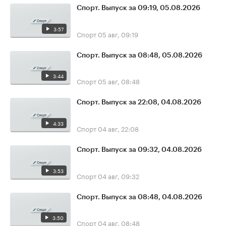
Спорт. Выпуск за 09:19, 05.08.2026
3:57
Спорт
05 авг, 09:19
Спорт. Выпуск за 08:48, 05.08.2026
3:44
Спорт
05 авг, 08:48
Спорт. Выпуск за 22:08, 04.08.2026
4:33
Спорт
04 авг, 22:08
Спорт. Выпуск за 09:32, 04.08.2026
3:53
Спорт
04 авг, 09:32
Спорт. Выпуск за 08:48, 04.08.2026
3:50
Спорт
04 авг, 08:48