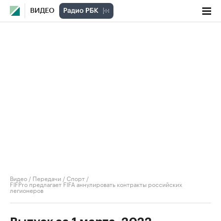
ВИДЕО
Видео
/
Передачи
/
Спорт
/
FIFPro предлагает FIFA аннулировать контракты российских
легионеров