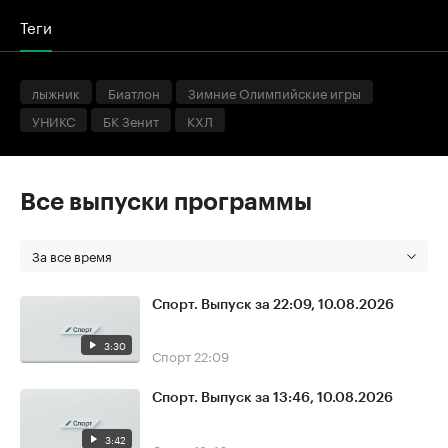
Теги
лыжник
Биатлон
Зимние Олимпийские игры
УНИКС
БК Зенит
КХЛ
Все выпуски программы
За все время
Спорт. Выпуск за 22:09, 10.08.2026
3:30
Спорт
22:09
Спорт. Выпуск за 13:46, 10.08.2026
3:42