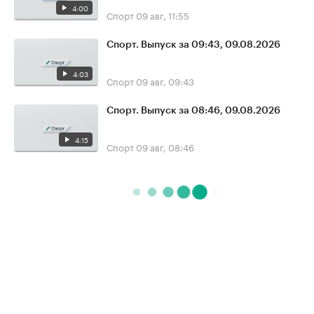
4:00
Спорт
09 авг, 11:55
Спорт. Выпуск за 09:43, 09.08.2026
4:03
Спорт
09 авг, 09:43
Спорт. Выпуск за 08:46, 09.08.2026
4:15
Спорт
09 авг, 08:46