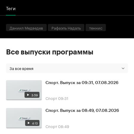
Теги
Даниил Медведев
Рафаэль Надаль
теннис
Все выпуски программы
За все время
Спорт. Выпуск за 09:31, 07.08.2026
3:59
Спорт
09:31
Спорт. Выпуск за 08:49, 07.08.2026
4:13
Спорт
08:49