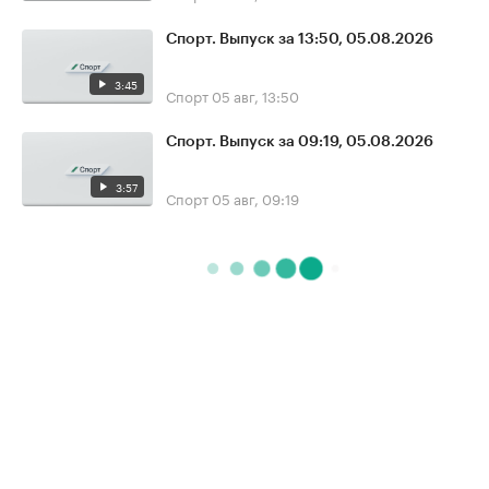
Спорт. Выпуск за 13:50, 05.08.2026
3:45
Спорт
05 авг, 13:50
Спорт. Выпуск за 09:19, 05.08.2026
3:57
Спорт
05 авг, 09:19