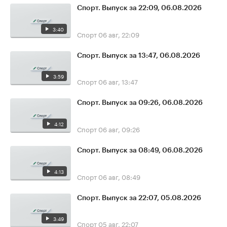
Спорт. Выпуск за 22:09, 06.08.2026
3:40
Спорт
06 авг, 22:09
Спорт. Выпуск за 13:47, 06.08.2026
3:59
Спорт
06 авг, 13:47
Спорт. Выпуск за 09:26, 06.08.2026
4:12
Спорт
06 авг, 09:26
Спорт. Выпуск за 08:49, 06.08.2026
4:13
Спорт
06 авг, 08:49
Спорт. Выпуск за 22:07, 05.08.2026
3:49
Спорт
05 авг, 22:07