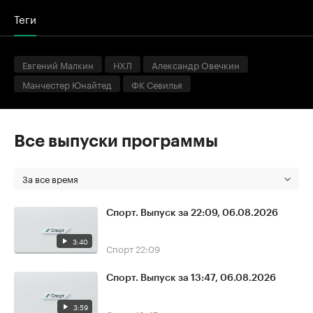
Теги
Евгений Малкин
НХЛ
Александр Овечкин
Манчестер Юнайтед
ФК Севилья
Все выпуски программы
За все время
Спорт. Выпуск за 22:09, 06.08.2026
3:40
Спорт
22:09
Спорт. Выпуск за 13:47, 06.08.2026
3:59