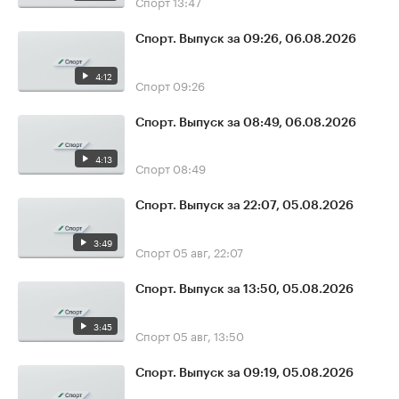
Спорт
13:47
Спорт. Выпуск за 09:26, 06.08.2026
4:12
Спорт
09:26
Спорт. Выпуск за 08:49, 06.08.2026
4:13
Спорт
08:49
Спорт. Выпуск за 22:07, 05.08.2026
3:49
Спорт
05 авг, 22:07
Спорт. Выпуск за 13:50, 05.08.2026
3:45
Спорт
05 авг, 13:50
Спорт. Выпуск за 09:19, 05.08.2026