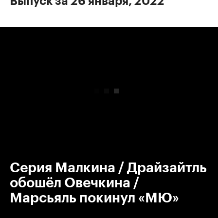
Выпуск за 26 января, 2022
00:00
/
00:00
Серия Малкина / Драйзайтль
обошёл Овечкина /
Марсьяль покинул «МЮ»