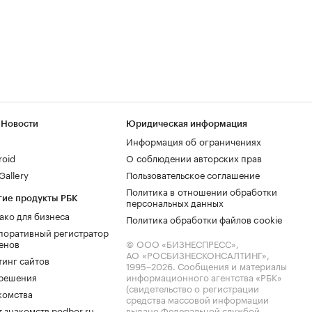
 Новости
Юридическая информация
Информация об ограничениях
roid
О соблюдении авторских прав
allery
Пользовательское соглашение
Политика в отношении обработки
гие продукты РБК
персональных данных
ако для бизнеса
Политика обработки файлов cookie
поративный регистратор
енов
© ООО «БИЗНЕСПРЕСС»,
АО «РОСБИЗНЕСКОНСАЛТИНГ»,
тинг сайтов
1995–2026
. Сообщения и материалы
.решения
информационного агентства «РБК»
(свидетельство о регистрации
комства
средства массовой информации
 знакомств podbor.ru
выдано Федеральной службой