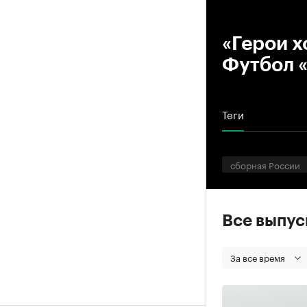
00
«Герои х
Футбол 
Теги
сборная России
Все выпу
За все время