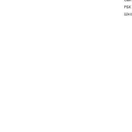
РБК
Шко