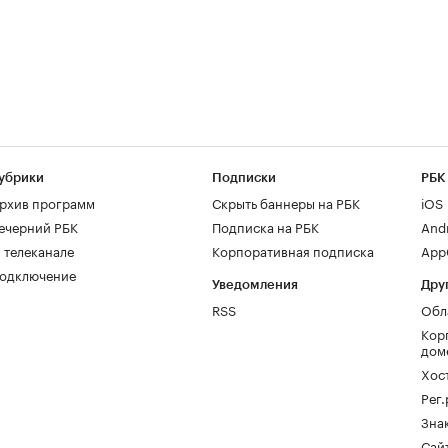
убрики
Подписки
РБК
рхив программ
Скрыть баннеры на РБК
iOS
ечерний РБК
Подписка на РБК
And
 телеканале
Корпоративная подписка
AppG
одключение
Уведомления
Дру
RSS
Обл
Кор
дом
Хос
Рег
Зна
Сайт