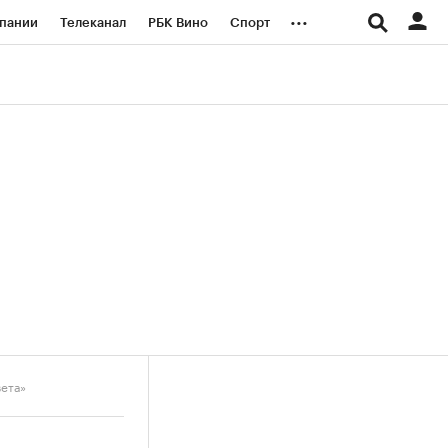
...
пании
Телеканал
РБК Вино
Спорт
ые проекты
Город
Стиль
Крипто
Спецпроекты СПб
логии и медиа
Финансы
вета»