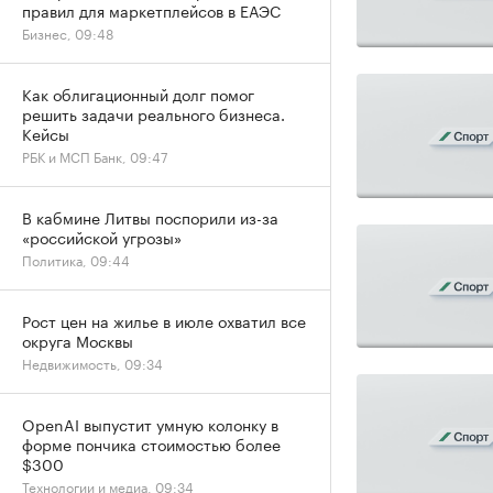
правил для маркетплейсов в ЕАЭС
Бизнес, 09:48
Как облигационный долг помог
решить задачи реального бизнеса.
Кейсы
РБК и МСП Банк, 09:47
В кабмине Литвы поспорили из-за
«российской угрозы»
Политика, 09:44
Рост цен на жилье в июле охватил все
округа Москвы
Недвижимость, 09:34
OpenAI выпустит умную колонку в
форме пончика стоимостью более
$300
Технологии и медиа, 09:34