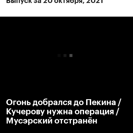
Выпуск за 20 октября, 2021
00:00
/
00:00
Огонь добрался до Пекина /
Кучерову нужна операция /
Мусэрский отстранён