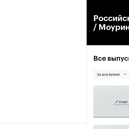
00
Российс
/ Моури
Все выпу
За все время