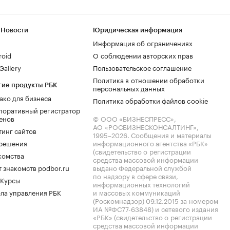
 Новости
Юридическая информация
Информация об ограничениях
roid
О соблюдении авторских прав
allery
Пользовательское соглашение
Политика в отношении обработки
гие продукты РБК
персональных данных
ако для бизнеса
Политика обработки файлов cookie
поративный регистратор
енов
© ООО «БИЗНЕСПРЕСС»,
АО «РОСБИЗНЕСКОНСАЛТИНГ»,
тинг сайтов
1995–2026
. Сообщения и материалы
.решения
информационного агентства «РБК»
(свидетельство о регистрации
комства
средства массовой информации
 знакомств podbor.ru
выдано Федеральной службой
по надзору в сфере связи,
 Курсы
информационных технологий
ла управления РБК
и массовых коммуникаций
(Роскомнадзор) 09.12.2015 за номером
ИА №ФС77-63848) и сетевого издания
«РБК» (свидетельство о регистрации
средства массовой информации