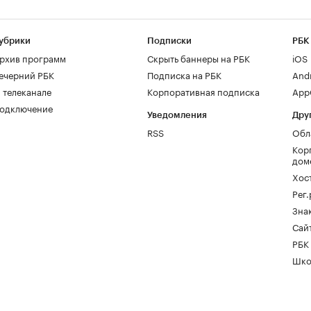
убрики
Подписки
РБК
рхив программ
Скрыть баннеры на РБК
iOS
ечерний РБК
Подписка на РБК
And
 телеканале
Корпоративная подписка
AppG
одключение
Уведомления
Дру
RSS
Обл
Кор
дом
Хос
Рег
Зна
Сайт
РБК
Шко