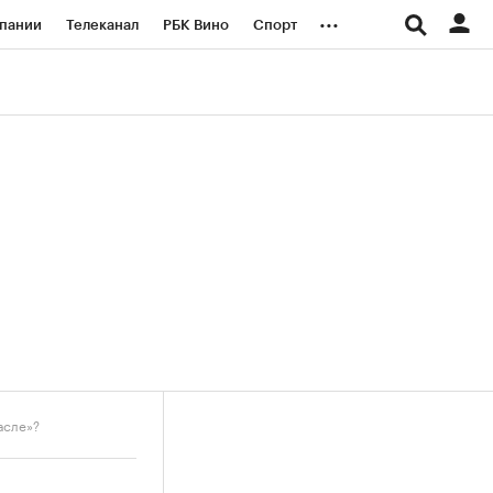
...
пании
Телеканал
РБК Вино
Спорт
ые проекты
Город
Стиль
Крипто
Спецпроекты СПб
логии и медиа
Финансы
асле»?