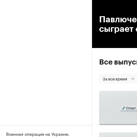
00
Павлючен
сыграет 
Все выпу
За все время
Военная операция на Украине.