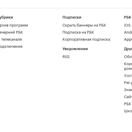
убрики
Подписки
РБК
рхив программ
Скрыть баннеры на РБК
iOS
ечерний РБК
Подписка на РБК
And
 телеканале
Корпоративная подписка
AppG
одключение
Уведомления
Дру
RSS
Обл
Кор
дом
Хос
Рег
Зна
Сайт
РБК
Шко