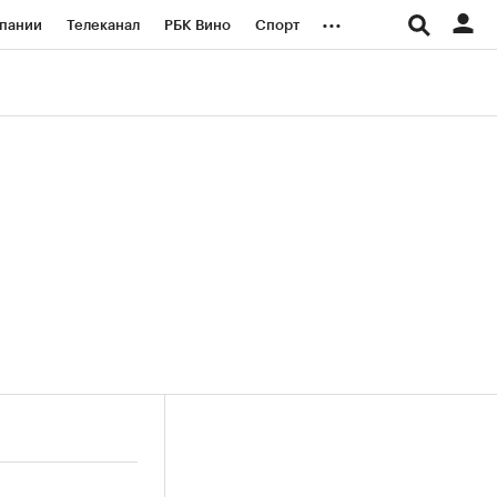
...
пании
Телеканал
РБК Вино
Спорт
ые проекты
Город
Стиль
Крипто
Спецпроекты СПб
логии и медиа
Финансы