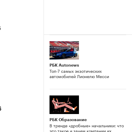
6
РБК Autonews
Топ-7 самых экзотических
автомобилей Лионелю Месси
6
РБК Образование
В тренде «дробные» начальники: что
это такое и зачем компании их