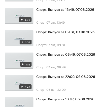
Спорт. Выпуск за 13:49, 07.08.2026
4:00
Спорт
07 авг, 13:49
Спорт. Выпуск за 09:31, 07.08.2026
3:59
Спорт
07 авг, 09:31
Спорт. Выпуск за 08:49, 07.08.2026
4:13
Спорт
07 авг, 08:49
Спорт. Выпуск за 22:09, 06.08.2026
3:40
Спорт
06 авг, 22:09
Спорт. Выпуск за 13:47, 06.08.2026