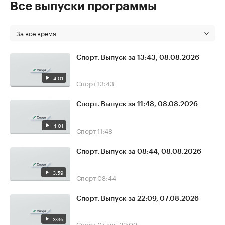
Все выпуски программы
За все время
Спорт. Выпуск за 13:43, 08.08.2026
4:01
Спорт
13:43
Спорт. Выпуск за 11:48, 08.08.2026
4:01
Спорт
11:48
Спорт. Выпуск за 08:44, 08.08.2026
3:59
Спорт
08:44
Спорт. Выпуск за 22:09, 07.08.2026
3:36
Спорт
07 авг, 22:09