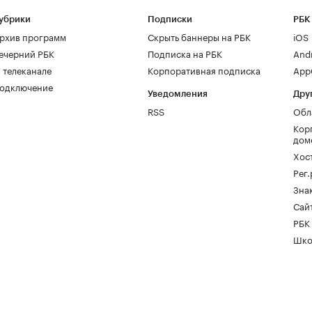
убрики
Подписки
РБК
рхив программ
Скрыть баннеры на РБК
iOS
ечерний РБК
Подписка на РБК
And
 телеканале
Корпоративная подписка
AppG
одключение
Уведомления
Дру
RSS
Обл
Кор
дом
Хос
Рег
Зна
Сайт
РБК
Шко