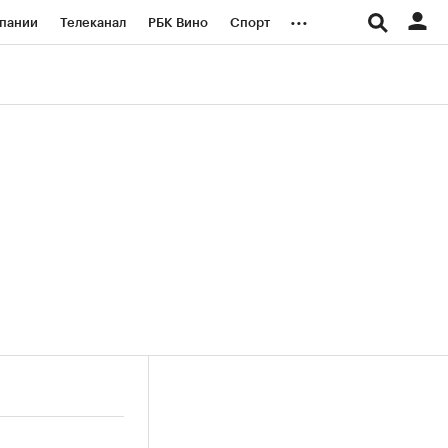
...
пании
Телеканал
РБК Вино
Спорт
ые проекты
Город
Стиль
Крипто
Спецпроекты СПб
логии и медиа
Финансы