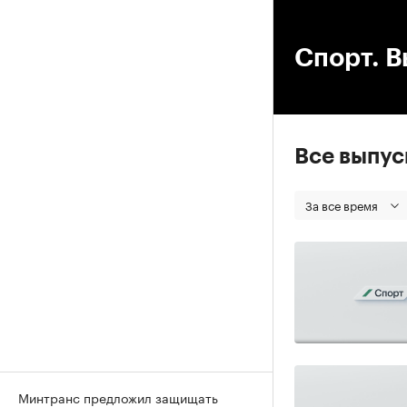
00
Спорт. В
Все выпу
За все время
Минтранс предложил защищать