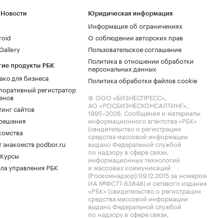
 Новости
Юридическая информация
Информация об ограничениях
roid
О соблюдении авторских прав
allery
Пользовательское соглашение
Политика в отношении обработки
гие продукты РБК
персональных данных
ако для бизнеса
Политика обработки файлов cookie
поративный регистратор
енов
© ООО «БИЗНЕСПРЕСС»,
АО «РОСБИЗНЕСКОНСАЛТИНГ»,
тинг сайтов
1995–2026
. Сообщения и материалы
.решения
информационного агентства «РБК»
(свидетельство о регистрации
комства
средства массовой информации
 знакомств podbor.ru
выдано Федеральной службой
по надзору в сфере связи,
 Курсы
информационных технологий
ла управления РБК
и массовых коммуникаций
(Роскомнадзор) 09.12.2015 за номером
ИА №ФС77-63848) и сетевого издания
«РБК» (свидетельство о регистрации
средства массовой информации
выдано Федеральной службой
по надзору в сфере связи,