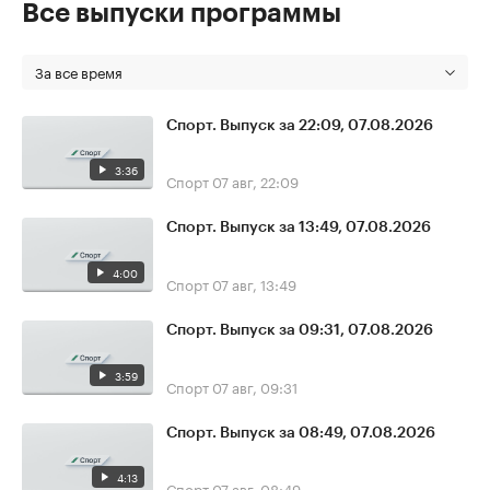
Все выпуски программы
За все время
Спорт. Выпуск за 22:09, 07.08.2026
3:36
Спорт
07 авг, 22:09
Спорт. Выпуск за 13:49, 07.08.2026
4:00
Спорт
07 авг, 13:49
Спорт. Выпуск за 09:31, 07.08.2026
3:59
Спорт
07 авг, 09:31
Спорт. Выпуск за 08:49, 07.08.2026
4:13
Спорт
07 авг, 08:49