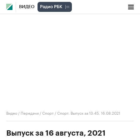
ВИДЕО
Видео
/
Передачи
/
Спорт
/
Спорт. Выпуск за 13:45, 16.08.2021
Выпуск за 16 августа, 2021