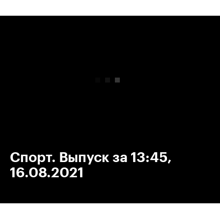
00:00
/
00:00
Спорт. Выпуск за 13:45,
16.08.2021