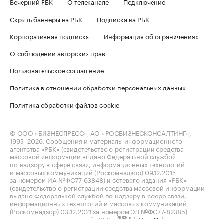
Вечерний РБК
О телеканале
Подключение
Скрыть баннеры на РБК
Подписка на РБК
Корпоративная подписка
Информация об ограничениях
О соблюдении авторских прав
Пользовательское соглашение
Политика в отношении обработки персональных данных
Политика обработки файлов cookie
© ООО «БИЗНЕСПРЕСС», АО «РОСБИЗНЕСКОНСАЛТИНГ»,
1995–2026
. Сообщения и материалы информационного
агентства «РБК» (свидетельство о регистрации средства
массовой информации выдано Федеральной службой
по надзору в сфере связи, информационных технологий
и массовых коммуникаций (Роскомнадзор) 09.12.2015
за номером ИА №ФС77-63848) и сетевого издания «РБК»
(свидетельство о регистрации средства массовой информации
выдано Федеральной службой по надзору в сфере связи,
информационных технологий и массовых коммуникаций
(Роскомнадзор) 03.12.2021 за номером ЭЛ №ФС77-82385)
сопровождаются пометкой «РБК».
letters@rbc.ru
18+