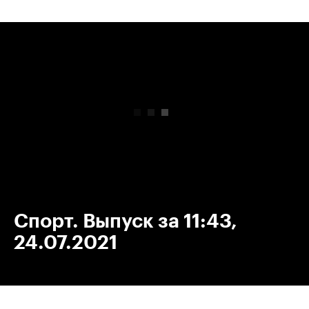
00:00
/
00:00
Спорт. Выпуск за 11:43,
24.07.2021