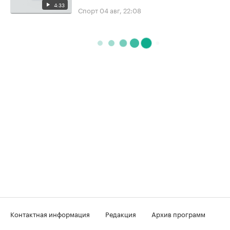
4:33
Спорт
04 авг, 22:08
Контактная информация
Редакция
Архив программ