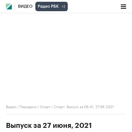
ВИДЕО
Видео
/
Передачи
/
Спорт
/
Спорт. Выпуск за 08:41, 27.06.2021
Выпуск за 27 июня, 2021