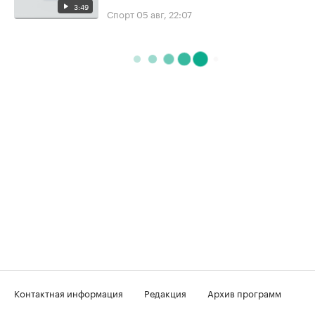
3:49
Спорт
05 авг, 22:07
Контактная информация
Редакция
Архив программ