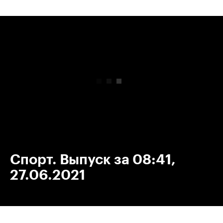
00:00
/
00:00
Спорт. Выпуск за 08:41,
27.06.2021