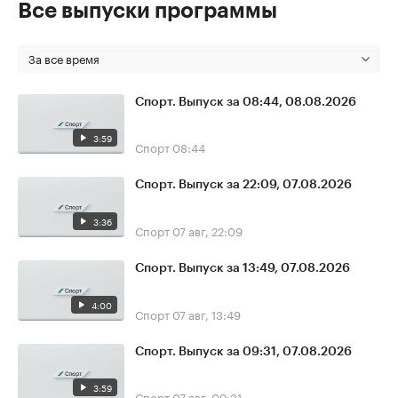
Все выпуски программы
За все время
Спорт. Выпуск за 08:44, 08.08.2026
3:59
Спорт
08:44
Спорт. Выпуск за 22:09, 07.08.2026
3:36
Спорт
07 авг, 22:09
Спорт. Выпуск за 13:49, 07.08.2026
4:00
Спорт
07 авг, 13:49
Спорт. Выпуск за 09:31, 07.08.2026
3:59
Спорт
07 авг, 09:31