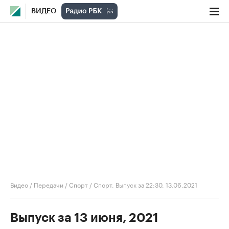
ВИДЕО
Видео
/
Передачи
/
Спорт
/
Спорт. Выпуск за 22:30, 13.06.2021
Выпуск за 13 июня, 2021