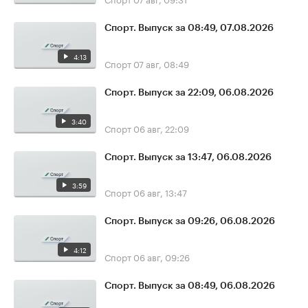
Спорт. Выпуск за 08:49, 07.08.2026
4:13
Спорт
07 авг, 08:49
Спорт. Выпуск за 22:09, 06.08.2026
3:40
Спорт
06 авг, 22:09
Спорт. Выпуск за 13:47, 06.08.2026
3:59
Спорт
06 авг, 13:47
Спорт. Выпуск за 09:26, 06.08.2026
4:12
Спорт
06 авг, 09:26
Спорт. Выпуск за 08:49, 06.08.2026