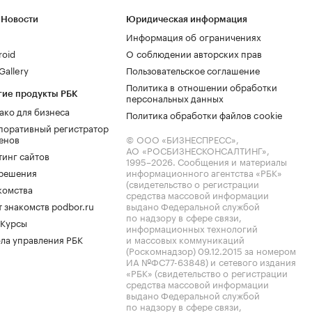
 Новости
Юридическая информация
Информация об ограничениях
roid
О соблюдении авторских прав
allery
Пользовательское соглашение
Политика в отношении обработки
гие продукты РБК
персональных данных
ако для бизнеса
Политика обработки файлов cookie
поративный регистратор
енов
© ООО «БИЗНЕСПРЕСС»,
АО «РОСБИЗНЕСКОНСАЛТИНГ»,
тинг сайтов
1995–2026
. Сообщения и материалы
.решения
информационного агентства «РБК»
(свидетельство о регистрации
комства
средства массовой информации
 знакомств podbor.ru
выдано Федеральной службой
по надзору в сфере связи,
 Курсы
информационных технологий
ла управления РБК
и массовых коммуникаций
(Роскомнадзор) 09.12.2015 за номером
ИА №ФС77-63848) и сетевого издания
«РБК» (свидетельство о регистрации
средства массовой информации
выдано Федеральной службой
по надзору в сфере связи,