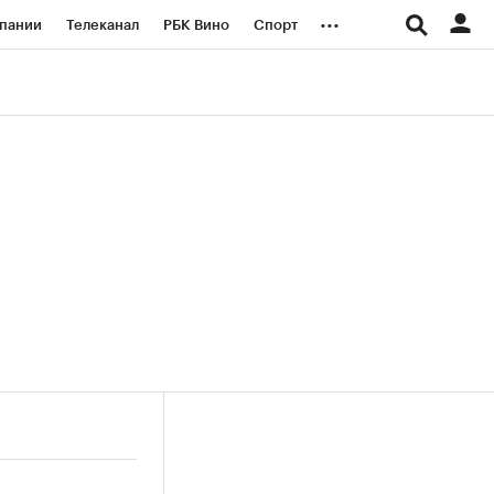
...
пании
Телеканал
РБК Вино
Спорт
ые проекты
Город
Стиль
Крипто
Спецпроекты СПб
логии и медиа
Финансы