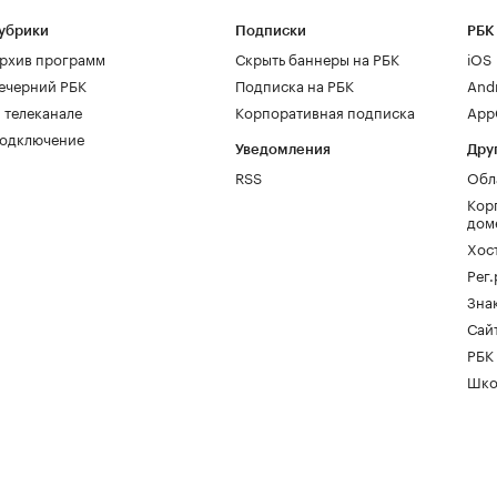
убрики
Подписки
РБК
рхив программ
Скрыть баннеры на РБК
iOS
ечерний РБК
Подписка на РБК
And
 телеканале
Корпоративная подписка
AppG
одключение
Уведомления
Дру
RSS
Обл
Кор
дом
Хос
Рег
Зна
Сайт
РБК
Шко