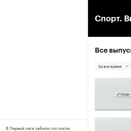
00
Спорт. В
Все выпу
За все время
В Первой лиге забили гол после