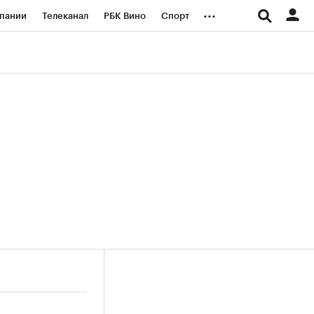
...
пании
Телеканал
РБК Вино
Спорт
ые проекты
Город
Стиль
Крипто
Спецпроекты СПб
логии и медиа
Финансы