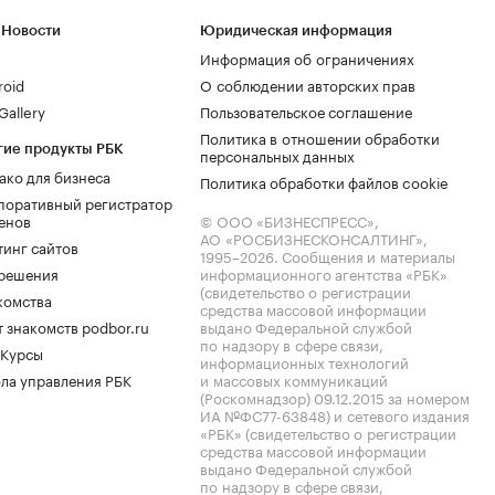
 Новости
Юридическая информация
Информация об ограничениях
roid
О соблюдении авторских прав
allery
Пользовательское соглашение
Политика в отношении обработки
гие продукты РБК
персональных данных
ако для бизнеса
Политика обработки файлов cookie
поративный регистратор
енов
© ООО «БИЗНЕСПРЕСС»,
АО «РОСБИЗНЕСКОНСАЛТИНГ»,
тинг сайтов
1995–2026
. Сообщения и материалы
.решения
информационного агентства «РБК»
(свидетельство о регистрации
комства
средства массовой информации
 знакомств podbor.ru
выдано Федеральной службой
по надзору в сфере связи,
 Курсы
информационных технологий
ла управления РБК
и массовых коммуникаций
(Роскомнадзор) 09.12.2015 за номером
ИА №ФС77-63848) и сетевого издания
«РБК» (свидетельство о регистрации
средства массовой информации
выдано Федеральной службой
по надзору в сфере связи,