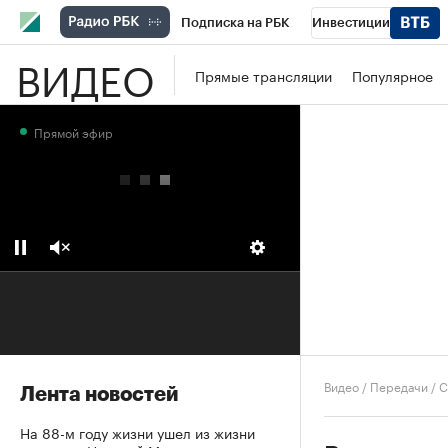
Подписка на РБК
Инвестиции
ВИДЕО
Школа управления РБК
РБК Образова
Прямые трансляции
Популярное
РБК Бизнес-среда
Дискуссионный клу
Прямой эфир
Конференции СПб
Спецпроекты
П
Рынок наличной валюты
Видео
/
Передачи
/
С
Лента новостей
На 88-м году жизни ушел из жизни