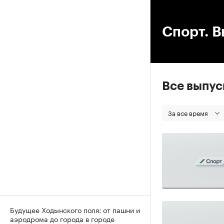
00
Спорт. В
Все выпу
За все время
Будущее Ходынского поля: от пашни и
аэродрома до города в городе