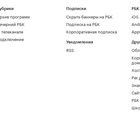
убрики
Подписки
РБК
рхив программ
Скрыть баннеры на РБК
iOS
ечерний РБК
Подписка на РБК
And
 телеканале
Корпоративная подписка
AppG
одключение
Уведомления
Дру
RSS
Обл
Кор
дом
Хос
Рег
Зна
Сайт
РБК
Шко