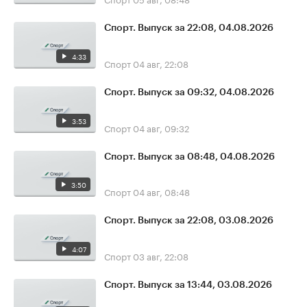
Спорт. Выпуск за 22:08, 04.08.2026
4:33
Спорт
04 авг, 22:08
Спорт. Выпуск за 09:32, 04.08.2026
3:53
Спорт
04 авг, 09:32
Спорт. Выпуск за 08:48, 04.08.2026
3:50
Спорт
04 авг, 08:48
Спорт. Выпуск за 22:08, 03.08.2026
4:07
Спорт
03 авг, 22:08
Спорт. Выпуск за 13:44, 03.08.2026