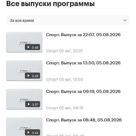
Все выпуски программы
За все время
Спорт. Выпуск за 22:07, 05.08.2026
3:49
Спорт
05 авг, 22:07
Спорт. Выпуск за 13:50, 05.08.2026
3:45
Спорт
05 авг, 13:50
Спорт. Выпуск за 09:19, 05.08.2026
3:57
Спорт
05 авг, 09:19
Спорт. Выпуск за 08:48, 05.08.2026
3:44
Спорт
05 авг, 08:48