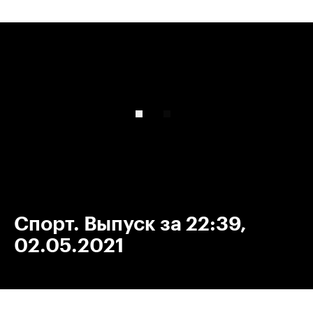
00:00
/
00:00
Спорт. Выпуск за 22:39,
02.05.2021