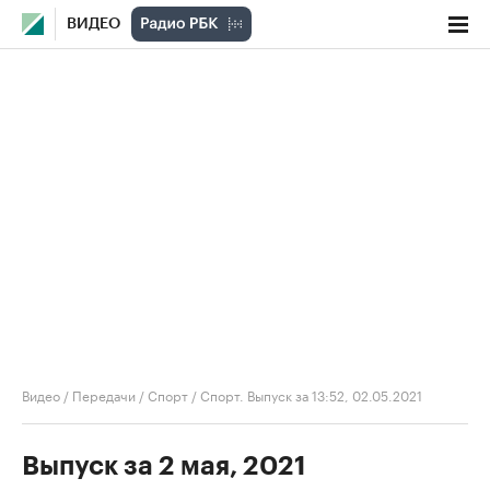
ВИДЕО
Видео
/
Передачи
/
Спорт
/
Спорт. Выпуск за 13:52, 02.05.2021
Выпуск за 2 мая, 2021