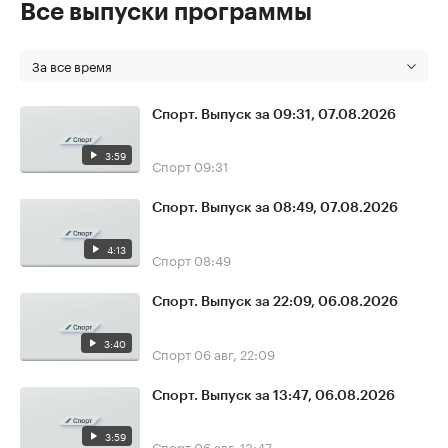
Все выпуски программы
За все время
Спорт. Выпуск за 09:31, 07.08.2026
3:59
Спорт
09:31
Спорт. Выпуск за 08:49, 07.08.2026
4:13
Спорт
08:49
Спорт. Выпуск за 22:09, 06.08.2026
3:40
Спорт
06 авг, 22:09
Спорт. Выпуск за 13:47, 06.08.2026
3:59
Спорт
06 авг, 13:47