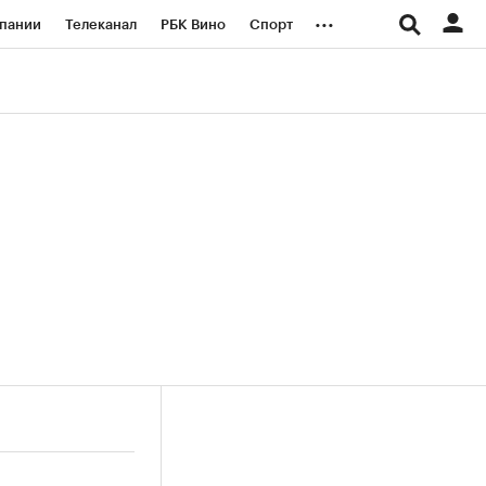
...
пании
Телеканал
РБК Вино
Спорт
ые проекты
Город
Стиль
Крипто
Спецпроекты СПб
логии и медиа
Финансы