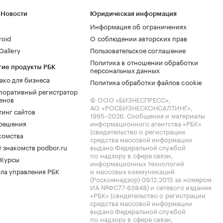
 Новости
Юридическая информация
Информация об ограничениях
roid
О соблюдении авторских прав
allery
Пользовательское соглашение
Политика в отношении обработки
гие продукты РБК
персональных данных
ако для бизнеса
Политика обработки файлов cookie
поративный регистратор
енов
© ООО «БИЗНЕСПРЕСС»,
АО «РОСБИЗНЕСКОНСАЛТИНГ»,
тинг сайтов
1995–2026
. Сообщения и материалы
.решения
информационного агентства «РБК»
(свидетельство о регистрации
комства
средства массовой информации
 знакомств podbor.ru
выдано Федеральной службой
по надзору в сфере связи,
 Курсы
информационных технологий
ла управления РБК
и массовых коммуникаций
(Роскомнадзор) 09.12.2015 за номером
ИА №ФС77-63848) и сетевого издания
«РБК» (свидетельство о регистрации
средства массовой информации
выдано Федеральной службой
по надзору в сфере связи,