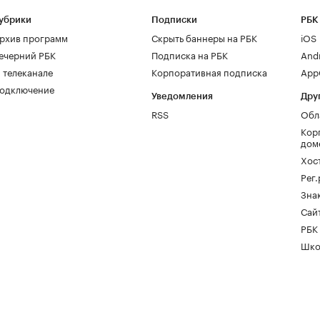
убрики
Подписки
РБК
рхив программ
Скрыть баннеры на РБК
iOS
ечерний РБК
Подписка на РБК
And
 телеканале
Корпоративная подписка
AppG
одключение
Уведомления
Дру
RSS
Обл
Кор
дом
Хос
Рег
Зна
Сайт
РБК
Шко