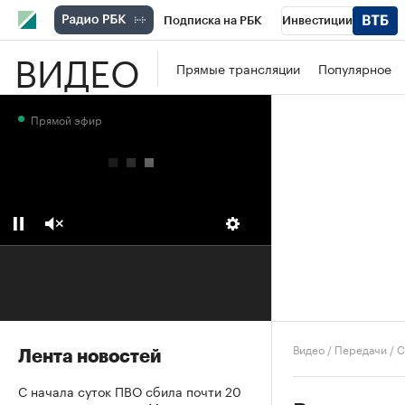
Подписка на РБК
Инвестиции
ВИДЕО
Школа управления РБК
РБК Образова
Прямые трансляции
Популярное
РБК Бизнес-среда
Дискуссионный клу
Прямой эфир
Конференции СПб
Спецпроекты
П
Рынок наличной валюты
Видео
/
Передачи
/
С
Лента новостей
С начала суток ПВО сбила почти 20