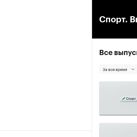
00
Спорт. В
Все выпу
За все время