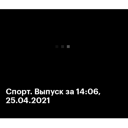
00:00
/
00:00
Спорт. Выпуск за 14:06,
25.04.2021