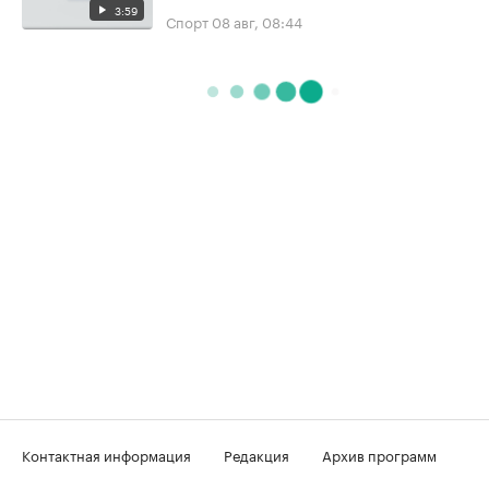
3:59
Спорт
08 авг, 08:44
Контактная информация
Редакция
Архив программ