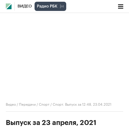
ВИДЕО
Видео
/
Передачи
/
Спорт
/
Спорт. Выпуск за 12:48, 23.04.2021
Выпуск за 23 апреля, 2021