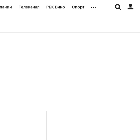
...
пании
Телеканал
РБК Вино
Спорт
ые проекты
Город
Стиль
Крипто
Спецпроекты СПб
логии и медиа
Финансы