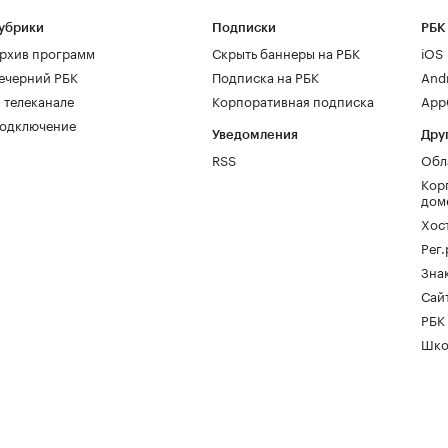
убрики
Подписки
РБК
рхив программ
Скрыть баннеры на РБК
iOS
ечерний РБК
Подписка на РБК
And
 телеканале
Корпоративная подписка
AppG
одключение
Уведомления
Дру
RSS
Обл
Кор
дом
Хос
Рег
Зна
Сайт
РБК
Шко