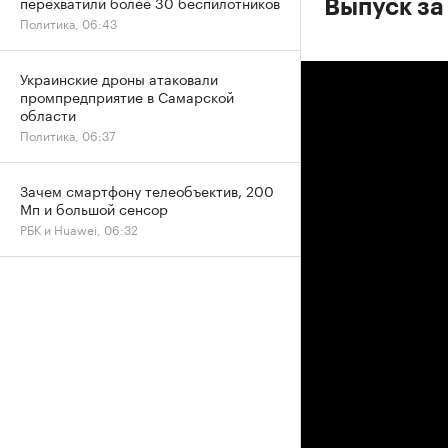
перехватили более 30 беспилотников
Выпуск за
Политика, 06:43
Украинские дроны атаковали
промпредприятие в Самарской
области
Политика, 06:37
Зачем смартфону телеобъектив, 200
Мп и большой сенсор
РБК и Huawei, 06:32