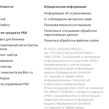
 Новости
Юридическая информация
Информация об ограничениях
roid
О соблюдении авторских прав
allery
Пользовательское соглашение
Политика в отношении обработки
гие продукты РБК
персональных данных
ако для бизнеса
Политика обработки файлов cookie
поративный регистратор
енов
© ООО «БИЗНЕСПРЕСС»,
АО «РОСБИЗНЕСКОНСАЛТИНГ»,
тинг сайтов
1995–2026
. Сообщения и материалы
.решения
информационного агентства «РБК»
(свидетельство о регистрации
комства
средства массовой информации
 знакомств podbor.ru
выдано Федеральной службой
по надзору в сфере связи,
 Курсы
информационных технологий
ла управления РБК
и массовых коммуникаций
(Роскомнадзор) 09.12.2015 за номером
ИА №ФС77-63848) и сетевого издания
«РБК» (свидетельство о регистрации
средства массовой информации
выдано Федеральной службой
по надзору в сфере связи,