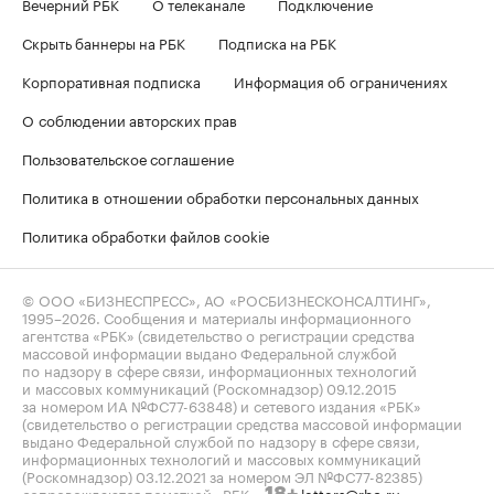
Вечерний РБК
О телеканале
Подключение
Скрыть баннеры на РБК
Подписка на РБК
Корпоративная подписка
Информация об ограничениях
О соблюдении авторских прав
Пользовательское соглашение
Политика в отношении обработки персональных данных
Политика обработки файлов cookie
© ООО «БИЗНЕСПРЕСС», АО «РОСБИЗНЕСКОНСАЛТИНГ»,
1995–2026
. Сообщения и материалы информационного
агентства «РБК» (свидетельство о регистрации средства
массовой информации выдано Федеральной службой
по надзору в сфере связи, информационных технологий
и массовых коммуникаций (Роскомнадзор) 09.12.2015
за номером ИА №ФС77-63848) и сетевого издания «РБК»
(свидетельство о регистрации средства массовой информации
выдано Федеральной службой по надзору в сфере связи,
информационных технологий и массовых коммуникаций
(Роскомнадзор) 03.12.2021 за номером ЭЛ №ФС77-82385)
сопровождаются пометкой «РБК».
letters@rbc.ru
18+