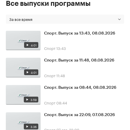
Все выпуски программы
За все время
Спорт. Выпуск за 13:43, 08.08.2026
4:01
Спорт
13:43
Спорт. Выпуск за 11:48, 08.08.2026
4:01
Спорт
11:48
Спорт. Выпуск за 08:44, 08.08.2026
3:59
Спорт
08:44
Спорт. Выпуск за 22:09, 07.08.2026
3:36
Спорт
07 авг, 22:09