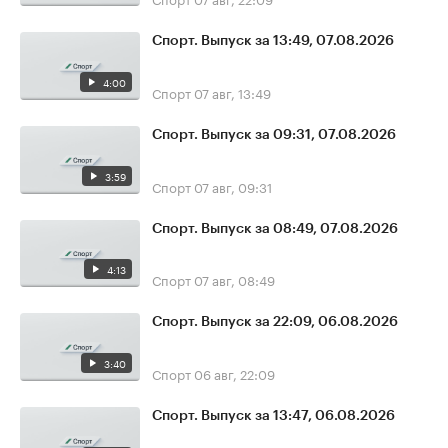
Спорт. Выпуск за 13:49, 07.08.2026
4:00
Спорт
07 авг, 13:49
Спорт. Выпуск за 09:31, 07.08.2026
3:59
Спорт
07 авг, 09:31
Спорт. Выпуск за 08:49, 07.08.2026
4:13
Спорт
07 авг, 08:49
Спорт. Выпуск за 22:09, 06.08.2026
3:40
Спорт
06 авг, 22:09
Спорт. Выпуск за 13:47, 06.08.2026