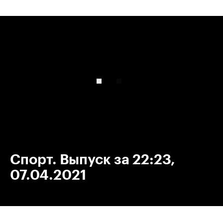
00:00
/
00:00
Спорт. Выпуск за 22:23,
07.04.2021