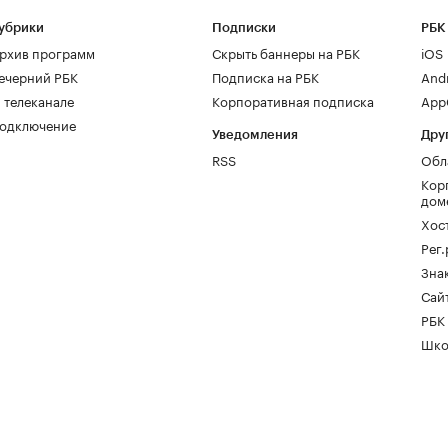
убрики
Подписки
РБК
рхив программ
Скрыть баннеры на РБК
iOS
ечерний РБК
Подписка на РБК
And
 телеканале
Корпоративная подписка
AppG
одключение
Уведомления
Дру
RSS
Обл
Кор
дом
Хос
Рег
Зна
Сайт
РБК
Шко