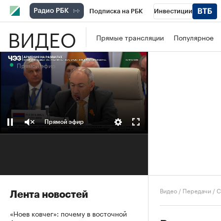
Подписка на РБК
Инвестиции
ВИДЕО
Школа управления РБК
РБК Образова
Прямые трансляции
Популярное
РБК Бизнес-среда
Дискуссионный клу
Прямой эфир
Конференции СПб
Спецпроекты
П
Рынок наличной валюты
Прямой эфир
Видео
/
Передачи
/
С
Лента новостей
«Ноев ковчег»: почему в восточной