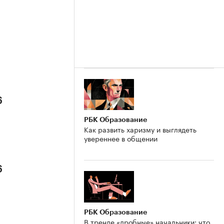
6
РБК Образование
Как развить харизму и выглядеть
увереннее в общении
6
РБК Образование
В тренде «дробные» начальники: что