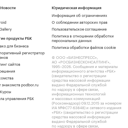
 Новости
Юридическая информация
Информация об ограничениях
roid
О соблюдении авторских прав
allery
Пользовательское соглашение
Политика в отношении обработки
гие продукты РБК
персональных данных
ако для бизнеса
Политика обработки файлов cookie
поративный регистратор
енов
© ООО «БИЗНЕСПРЕСС»,
АО «РОСБИЗНЕСКОНСАЛТИНГ»,
тинг сайтов
1995–2026
. Сообщения и материалы
.решения
информационного агентства «РБК»
(свидетельство о регистрации
комства
средства массовой информации
 знакомств podbor.ru
выдано Федеральной службой
по надзору в сфере связи,
 Курсы
информационных технологий
ла управления РБК
и массовых коммуникаций
(Роскомнадзор) 09.12.2015 за номером
ИА №ФС77-63848) и сетевого издания
«РБК» (свидетельство о регистрации
средства массовой информации
выдано Федеральной службой
по надзору в сфере связи,