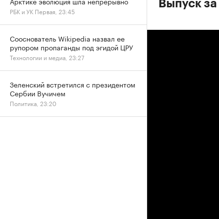
Арктике эволюция шла непрерывно
Выпуск за
РБК и УК Первая, 23:45
Сооснователь Wikipedia назвал ее
рупором пропаганды под эгидой ЦРУ
Технологии и медиа, 23:27
Зеленский встретился с президентом
Сербии Вучичем
Политика, 23:20