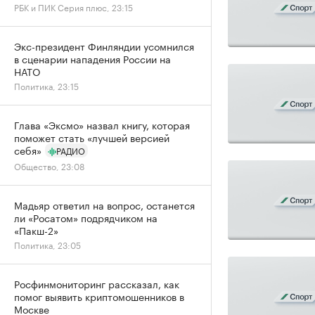
РБК и ПИК Серия плюс, 23:15
Экс-президент Финляндии усомнился
в сценарии нападения России на
НАТО
Политика, 23:15
Глава «Эксмо» назвал книгу, которая
поможет стать «лучшей версией
себя»
РАДИО
Общество, 23:08
Мадьяр ответил на вопрос, останется
ли «Росатом» подрядчиком на
«Пакш-2»
Политика, 23:05
Росфинмониторинг рассказал, как
помог выявить криптомошенников в
Москве