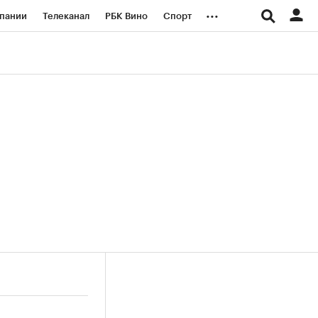
...
пании
Телеканал
РБК Вино
Спорт
ые проекты
Город
Стиль
Крипто
Спецпроекты СПб
логии и медиа
Финансы