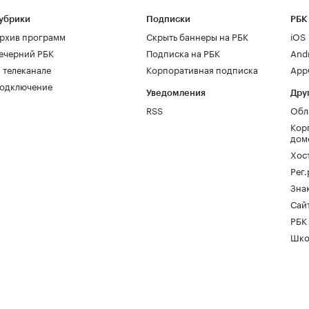
убрики
Подписки
РБК
рхив программ
Скрыть баннеры на РБК
iOS
ечерний РБК
Подписка на РБК
And
 телеканале
Корпоративная подписка
AppG
одключение
Уведомления
Дру
RSS
Обл
Кор
дом
Хос
Рег
Зна
Сайт
РБК
Шко