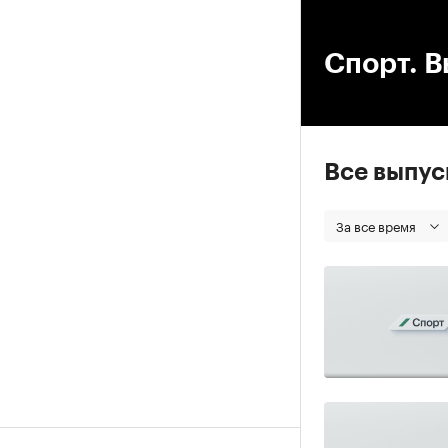
00
Спорт. В
Все выпу
За все время