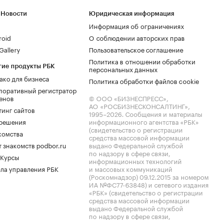
 Новости
Юридическая информация
Информация об ограничениях
roid
О соблюдении авторских прав
allery
Пользовательское соглашение
Политика в отношении обработки
гие продукты РБК
персональных данных
ако для бизнеса
Политика обработки файлов cookie
поративный регистратор
енов
© ООО «БИЗНЕСПРЕСС»,
АО «РОСБИЗНЕСКОНСАЛТИНГ»,
тинг сайтов
1995–2026
. Сообщения и материалы
.решения
информационного агентства «РБК»
(свидетельство о регистрации
комства
средства массовой информации
 знакомств podbor.ru
выдано Федеральной службой
по надзору в сфере связи,
 Курсы
информационных технологий
ла управления РБК
и массовых коммуникаций
(Роскомнадзор) 09.12.2015 за номером
ИА №ФС77-63848) и сетевого издания
«РБК» (свидетельство о регистрации
средства массовой информации
выдано Федеральной службой
по надзору в сфере связи,