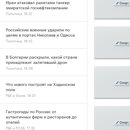
Иран атаковал ракетами танкер
эмиратской госнефтекомпании
Политика, 18:12
Российские военные ударили по
целям в портах Николаев и Одесса
Политика, 18:10
В Болгарии раскрыли, какой стране
принадлежит залетевший дрон
Политика, 18:06
Что нового построят на Ходынском
поле
РБК и Stone, 18:01
Гастрогиды по России: от
аутентичных ферм и ресторанов до
отелей
РБК и РСХБ, 17:35