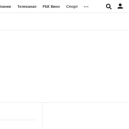
...
пании
Телеканал
РБК Вино
Спорт
ые проекты
Город
Стиль
Крипто
Спецпроекты СПб
логии и медиа
Финансы