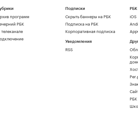
убрики
Подписки
РБК
рхив программ
Скрыть баннеры на РБК
iOS
ечерний РБК
Подписка на РБК
And
 телеканале
Корпоративная подписка
AppG
одключение
Уведомления
Дру
RSS
Обл
Кор
дом
Хос
Рег
Зна
Сайт
РБК
Шко