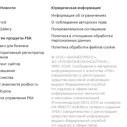
 Новости
Юридическая информация
Информация об ограничениях
roid
О соблюдении авторских прав
allery
Пользовательское соглашение
Политика в отношении обработки
гие продукты РБК
персональных данных
ако для бизнеса
Политика обработки файлов cookie
поративный регистратор
енов
© ООО «БИЗНЕСПРЕСС»,
АО «РОСБИЗНЕСКОНСАЛТИНГ»,
тинг сайтов
1995–2026
. Сообщения и материалы
.решения
информационного агентства «РБК»
(свидетельство о регистрации
комства
средства массовой информации
 знакомств podbor.ru
выдано Федеральной службой
по надзору в сфере связи,
 Курсы
информационных технологий
ла управления РБК
и массовых коммуникаций
(Роскомнадзор) 09.12.2015 за номером
ИА №ФС77-63848) и сетевого издания
«РБК» (свидетельство о регистрации
средства массовой информации
выдано Федеральной службой
по надзору в сфере связи,