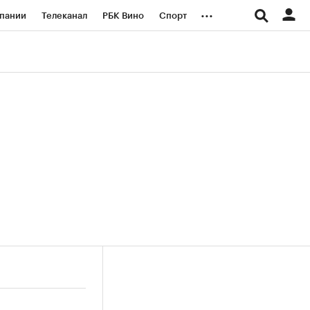
...
пании
Телеканал
РБК Вино
Спорт
ые проекты
Город
Стиль
Крипто
Спецпроекты СПб
логии и медиа
Финансы