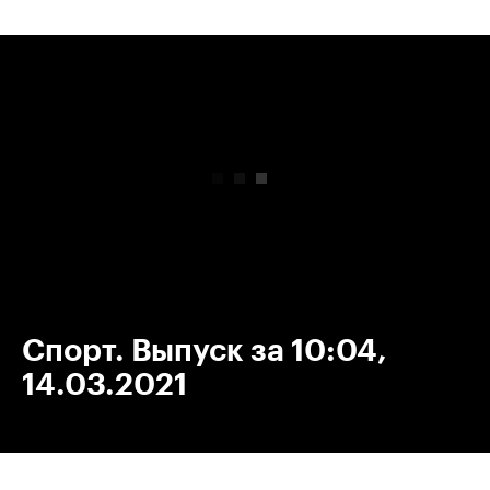
00:00
/
00:00
Спорт. Выпуск за 10:04,
14.03.2021