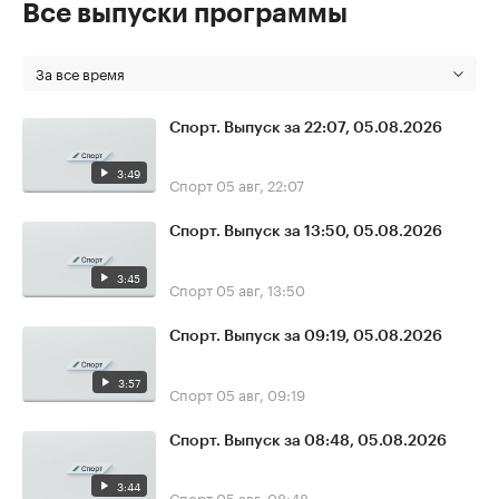
Все выпуски программы
За все время
Спорт. Выпуск за 22:07, 05.08.2026
3:49
Спорт
05 авг, 22:07
Спорт. Выпуск за 13:50, 05.08.2026
3:45
Спорт
05 авг, 13:50
Спорт. Выпуск за 09:19, 05.08.2026
3:57
Спорт
05 авг, 09:19
Спорт. Выпуск за 08:48, 05.08.2026
3:44
Спорт
05 авг, 08:48