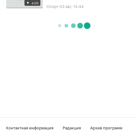
4:00
Спорт
03 авг, 13:44
Контактная информация
Редакция
Архив программ