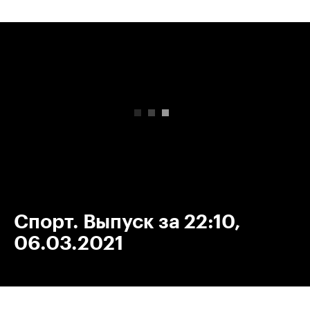
00:00
/
00:00
Спорт. Выпуск за 22:10,
06.03.2021