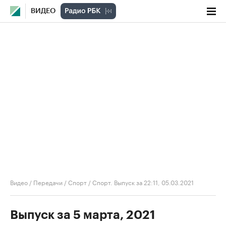
ВИДЕО
Видео
/
Передачи
/
Спорт
/
Спорт. Выпуск за 22:11, 05.03.2021
Выпуск за 5 марта, 2021