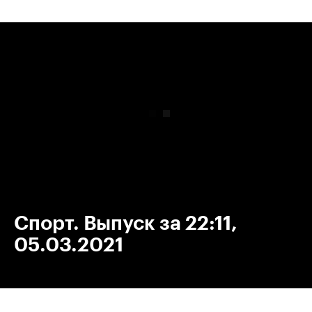
00:00
/
00:00
Спорт. Выпуск за 22:11,
05.03.2021