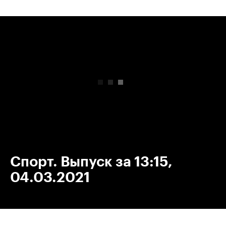
00:00
/
00:00
Спорт. Выпуск за 13:15,
04.03.2021