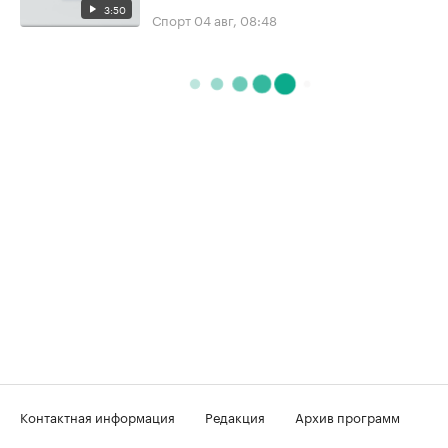
3:50
Спорт
04 авг, 08:48
Контактная информация
Редакция
Архив программ