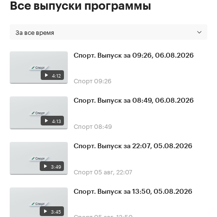
Все выпуски программы
За все время
Спорт. Выпуск за 09:26, 06.08.2026
4:12
Спорт
09:26
Спорт. Выпуск за 08:49, 06.08.2026
4:13
Спорт
08:49
Спорт. Выпуск за 22:07, 05.08.2026
3:49
Спорт
05 авг, 22:07
Спорт. Выпуск за 13:50, 05.08.2026
3:45
Спорт
05 авг, 13:50