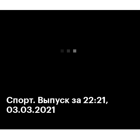
00:00
/
00:00
Спорт. Выпуск за 22:21,
03.03.2021