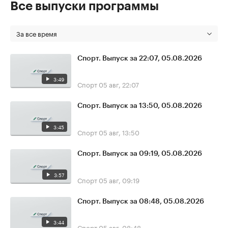
Все выпуски программы
За все время
Спорт. Выпуск за 22:07, 05.08.2026
3:49
Спорт
05 авг, 22:07
Спорт. Выпуск за 13:50, 05.08.2026
3:45
Спорт
05 авг, 13:50
Спорт. Выпуск за 09:19, 05.08.2026
3:57
Спорт
05 авг, 09:19
Спорт. Выпуск за 08:48, 05.08.2026
3:44
Спорт
05 авг, 08:48