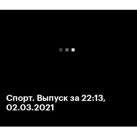
00:00
/
00:00
Спорт. Выпуск за 22:13,
02.03.2021