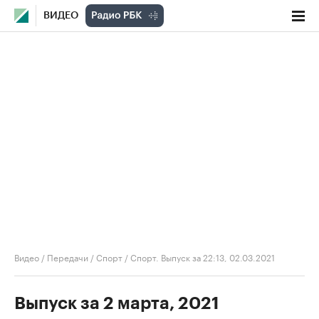
ВИДЕО
Видео
/
Передачи
/
Спорт
/
Спорт. Выпуск за 22:13, 02.03.2021
Выпуск за 2 марта, 2021