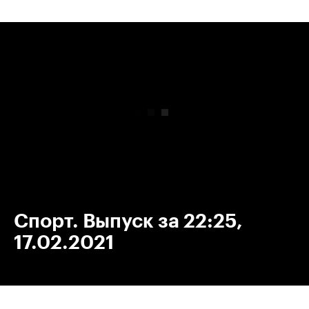
00:00
/
00:00
Спорт. Выпуск за 22:25,
17.02.2021