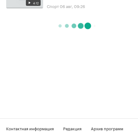
4:12
Спорт
06 авг, 09:26
Контактная информация
Редакция
Архив программ