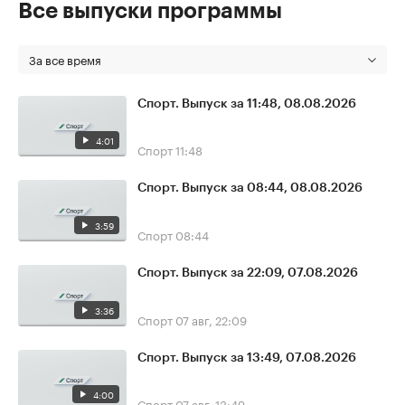
Все выпуски программы
За все время
Спорт. Выпуск за 11:48, 08.08.2026
4:01
Спорт
11:48
Спорт. Выпуск за 08:44, 08.08.2026
3:59
Спорт
08:44
Спорт. Выпуск за 22:09, 07.08.2026
3:36
Спорт
07 авг, 22:09
Спорт. Выпуск за 13:49, 07.08.2026
4:00
Спорт
07 авг, 13:49