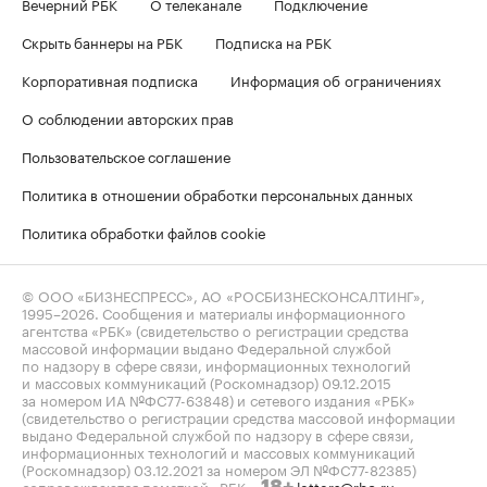
Вечерний РБК
О телеканале
Подключение
Скрыть баннеры на РБК
Подписка на РБК
Корпоративная подписка
Информация об ограничениях
О соблюдении авторских прав
Пользовательское соглашение
Политика в отношении обработки персональных данных
Политика обработки файлов cookie
© ООО «БИЗНЕСПРЕСС», АО «РОСБИЗНЕСКОНСАЛТИНГ»,
1995–2026
. Сообщения и материалы информационного
агентства «РБК» (свидетельство о регистрации средства
массовой информации выдано Федеральной службой
по надзору в сфере связи, информационных технологий
и массовых коммуникаций (Роскомнадзор) 09.12.2015
за номером ИА №ФС77-63848) и сетевого издания «РБК»
(свидетельство о регистрации средства массовой информации
выдано Федеральной службой по надзору в сфере связи,
информационных технологий и массовых коммуникаций
(Роскомнадзор) 03.12.2021 за номером ЭЛ №ФС77-82385)
сопровождаются пометкой «РБК».
letters@rbc.ru
18+