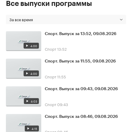
Все выпуски программы
За все время
Спорт. Выпуск за 13:52, 09.08.2026
4:00
Спорт
13:52
Спорт. Выпуск за 11:55, 09.08.2026
4:00
Спорт
11:55
Спорт. Выпуск за 09:43, 09.08.2026
4:03
Спорт
09:43
Спорт. Выпуск за 08:46, 09.08.2026
4:15
Спорт
08:46