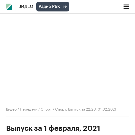
ВИДЕО
Видео
/
Передачи
/
Спорт
/
Спорт. Выпуск за 22:20, 01.02.2021
Выпуск за 1 февраля, 2021