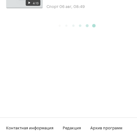
4:13
Спорт
06 авг, 08:49
Контактная информация
Редакция
Архив программ