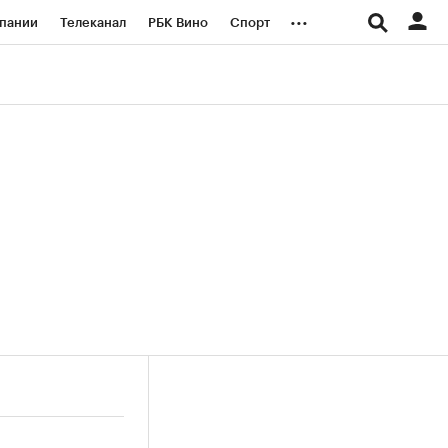
...
пании
Телеканал
РБК Вино
Спорт
ые проекты
Город
Стиль
Крипто
Спецпроекты СПб
логии и медиа
Финансы