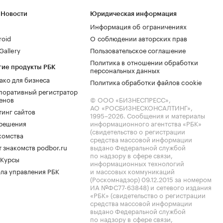
 Новости
Юридическая информация
Информация об ограничениях
roid
О соблюдении авторских прав
allery
Пользовательское соглашение
Политика в отношении обработки
гие продукты РБК
персональных данных
ако для бизнеса
Политика обработки файлов cookie
поративный регистратор
енов
© ООО «БИЗНЕСПРЕСС»,
АО «РОСБИЗНЕСКОНСАЛТИНГ»,
тинг сайтов
1995–2026
. Сообщения и материалы
.решения
информационного агентства «РБК»
(свидетельство о регистрации
комства
средства массовой информации
 знакомств podbor.ru
выдано Федеральной службой
по надзору в сфере связи,
 Курсы
информационных технологий
ла управления РБК
и массовых коммуникаций
(Роскомнадзор) 09.12.2015 за номером
ИА №ФС77-63848) и сетевого издания
«РБК» (свидетельство о регистрации
средства массовой информации
выдано Федеральной службой
по надзору в сфере связи,