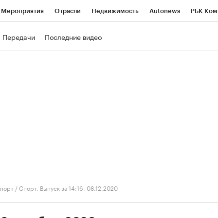
Мероприятия
Отрасли
Недвижимость
Autonews
РБК Ком
ние
РБК Курсы
РБК Life
Тренды
Визионеры
Национальн
Передачи
Последние видео
б
Исследования
Кредитные рейтинги
Франшизы
Газета
роверка контрагентов
Политика
Экономика
Бизнес
Техно
порт
/
Спорт. Выпуск за 14:16, 08.12.2020