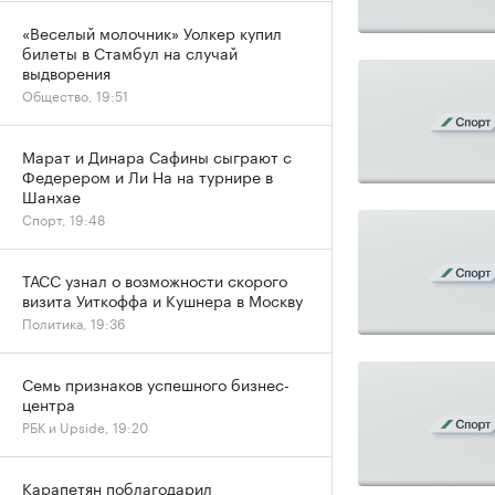
«Веселый молочник» Уолкер купил
билеты в Стамбул на случай
выдворения
Общество, 19:51
Марат и Динара Сафины сыграют с
Федерером и Ли На на турнире в
Шанхае
Спорт, 19:48
ТАСС узнал о возможности скорого
визита Уиткоффа и Кушнера в Москву
Политика, 19:36
Семь признаков успешного бизнес-
центра
РБК и Upside, 19:20
Карапетян поблагодарил