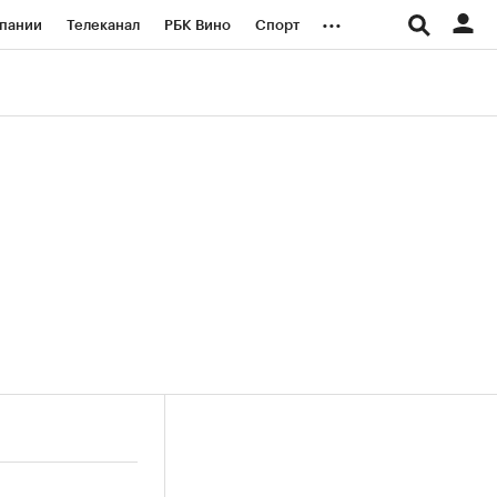
...
пании
Телеканал
РБК Вино
Спорт
ые проекты
Город
Стиль
Крипто
Спецпроекты СПб
логии и медиа
Финансы