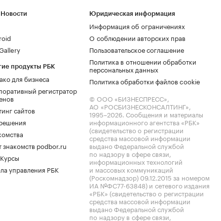
 Новости
Юридическая информация
Информация об ограничениях
roid
О соблюдении авторских прав
allery
Пользовательское соглашение
Политика в отношении обработки
гие продукты РБК
персональных данных
ако для бизнеса
Политика обработки файлов cookie
поративный регистратор
енов
© ООО «БИЗНЕСПРЕСС»,
АО «РОСБИЗНЕСКОНСАЛТИНГ»,
тинг сайтов
1995–2026
. Сообщения и материалы
.решения
информационного агентства «РБК»
(свидетельство о регистрации
комства
средства массовой информации
 знакомств podbor.ru
выдано Федеральной службой
по надзору в сфере связи,
 Курсы
информационных технологий
ла управления РБК
и массовых коммуникаций
(Роскомнадзор) 09.12.2015 за номером
ИА №ФС77-63848) и сетевого издания
«РБК» (свидетельство о регистрации
средства массовой информации
выдано Федеральной службой
по надзору в сфере связи,