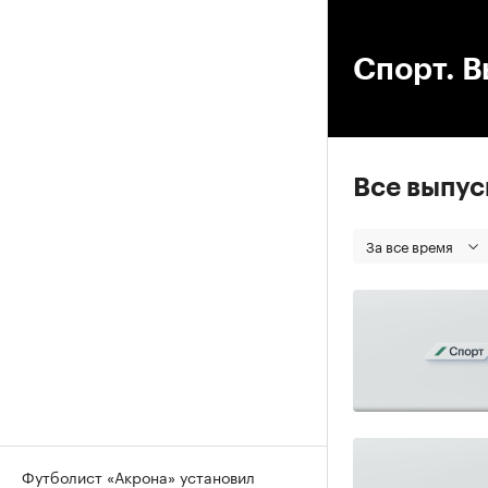
00
Спорт. В
Все выпу
За все время
Футболист «Акрона» установил