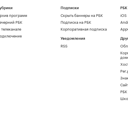
убрики
Подписки
РБК
рхив программ
Скрыть баннеры на РБК
iOS
ечерний РБК
Подписка на РБК
And
 телеканале
Корпоративная подписка
AppG
одключение
Уведомления
Дру
RSS
Обл
Кор
дом
Хос
Рег
Зна
Сайт
РБК
Шко