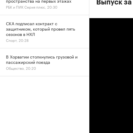
пространства на первых этажах
Выпуск за
РБК и ПИК Серия плюс, 20:30
СКА подписал контракт с
защитником, который провел пять
сезонов в НХЛ
Спорт, 20:28
В Хорватии столкнулись грузовой и
пассажирский поезда
Общество, 20:20