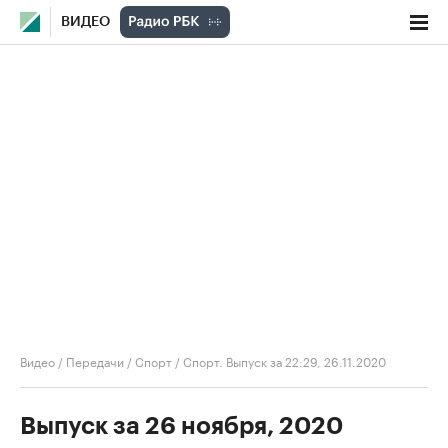
ВИДЕО
Видео
/
Передачи
/
Спорт
/
Спорт. Выпуск за 22:29, 26.11.2020
Выпуск за 26 ноября, 2020