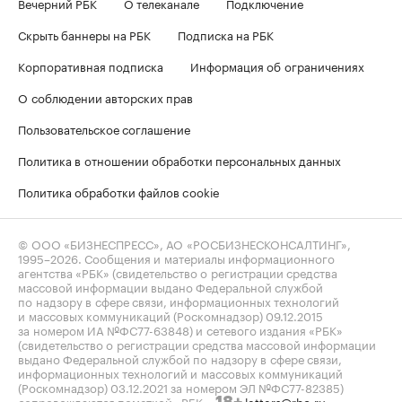
Вечерний РБК
О телеканале
Подключение
Скрыть баннеры на РБК
Подписка на РБК
Корпоративная подписка
Информация об ограничениях
О соблюдении авторских прав
Пользовательское соглашение
Политика в отношении обработки персональных данных
Политика обработки файлов cookie
© ООО «БИЗНЕСПРЕСС», АО «РОСБИЗНЕСКОНСАЛТИНГ»,
1995–2026
. Сообщения и материалы информационного
агентства «РБК» (свидетельство о регистрации средства
массовой информации выдано Федеральной службой
по надзору в сфере связи, информационных технологий
и массовых коммуникаций (Роскомнадзор) 09.12.2015
за номером ИА №ФС77-63848) и сетевого издания «РБК»
(свидетельство о регистрации средства массовой информации
выдано Федеральной службой по надзору в сфере связи,
информационных технологий и массовых коммуникаций
(Роскомнадзор) 03.12.2021 за номером ЭЛ №ФС77-82385)
сопровождаются пометкой «РБК».
letters@rbc.ru
18+