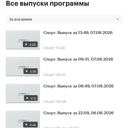
Все выпуски программы
За все время
Спорт. Выпуск за 13:49, 07.08.2026
4:00
Спорт
13:49
Спорт. Выпуск за 09:31, 07.08.2026
3:59
Спорт
09:31
Спорт. Выпуск за 08:49, 07.08.2026
4:13
Спорт
08:49
Спорт. Выпуск за 22:09, 06.08.2026
3:40
Спорт
06 авг, 22:09