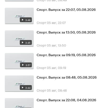
Спорт. Выпуск за 22:07, 05.08.2026
3:49
Спорт
05 авг, 22:07
Спорт. Выпуск за 13:50, 05.08.2026
3:45
Спорт
05 авг, 13:50
Спорт. Выпуск за 09:19, 05.08.2026
3:57
Спорт
05 авг, 09:19
Спорт. Выпуск за 08:48, 05.08.2026
3:44
Спорт
05 авг, 08:48
Спорт. Выпуск за 22:08, 04.08.2026