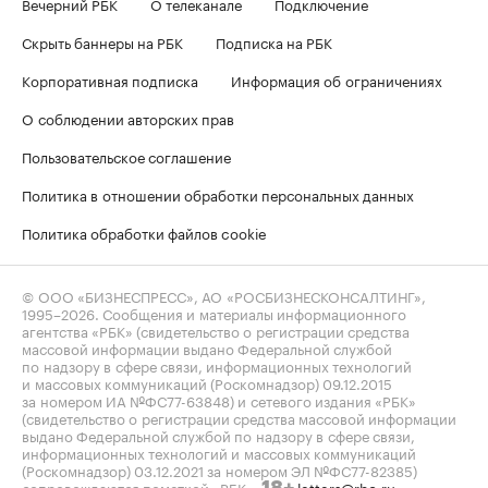
Вечерний РБК
О телеканале
Подключение
Скрыть баннеры на РБК
Подписка на РБК
Корпоративная подписка
Информация об ограничениях
О соблюдении авторских прав
Пользовательское соглашение
Политика в отношении обработки персональных данных
Политика обработки файлов cookie
© ООО «БИЗНЕСПРЕСС», АО «РОСБИЗНЕСКОНСАЛТИНГ»,
1995–2026
. Сообщения и материалы информационного
агентства «РБК» (свидетельство о регистрации средства
массовой информации выдано Федеральной службой
по надзору в сфере связи, информационных технологий
и массовых коммуникаций (Роскомнадзор) 09.12.2015
за номером ИА №ФС77-63848) и сетевого издания «РБК»
(свидетельство о регистрации средства массовой информации
выдано Федеральной службой по надзору в сфере связи,
информационных технологий и массовых коммуникаций
(Роскомнадзор) 03.12.2021 за номером ЭЛ №ФС77-82385)
сопровождаются пометкой «РБК».
letters@rbc.ru
18+