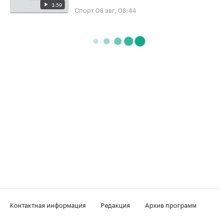
3:59
Спорт
08 авг, 08:44
Контактная информация
Редакция
Архив программ