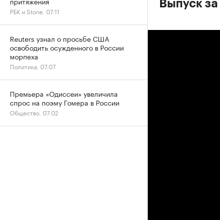
притяжения
Выпуск за
РБК и Stone, 07:11
Reuters узнал о просьбе США
освободить осужденного в России
морпеха
Политика, 07:07
Премьера «Одиссеи» увеличила
спрос на поэму Гомера в России
Общество, 07:02