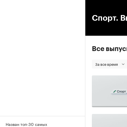
00
Спорт. В
Все выпу
За все время
Назван топ-30 самых