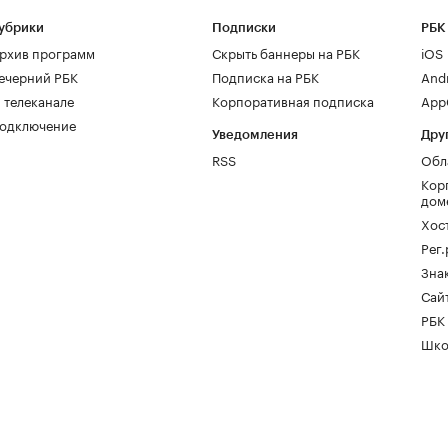
убрики
Подписки
РБК
рхив программ
Скрыть баннеры на РБК
iOS
ечерний РБК
Подписка на РБК
And
 телеканале
Корпоративная подписка
AppG
одключение
Уведомления
Дру
RSS
Обл
Кор
дом
Хос
Рег
Зна
Сайт
РБК
Шко