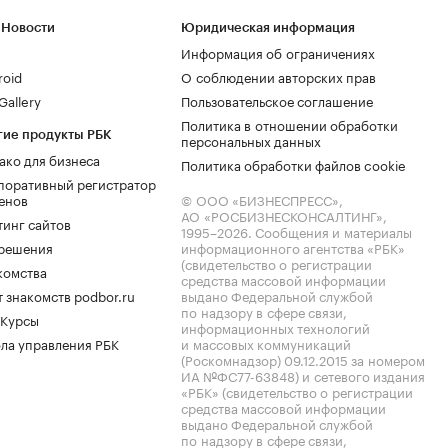
 Новости
Юридическая информация
Информация об ограничениях
roid
О соблюдении авторских прав
allery
Пользовательское соглашение
Политика в отношении обработки
гие продукты РБК
персональных данных
ако для бизнеса
Политика обработки файлов cookie
поративный регистратор
енов
© ООО «БИЗНЕСПРЕСС»,
АО «РОСБИЗНЕСКОНСАЛТИНГ»,
тинг сайтов
1995–2026
. Сообщения и материалы
.решения
информационного агентства «РБК»
(свидетельство о регистрации
комства
средства массовой информации
 знакомств podbor.ru
выдано Федеральной службой
по надзору в сфере связи,
 Курсы
информационных технологий
ла управления РБК
и массовых коммуникаций
(Роскомнадзор) 09.12.2015 за номером
ИА №ФС77-63848) и сетевого издания
«РБК» (свидетельство о регистрации
средства массовой информации
выдано Федеральной службой
по надзору в сфере связи,