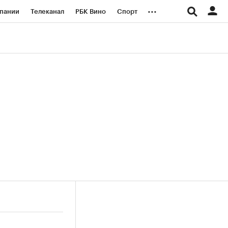
...
пании
Телеканал
РБК Вино
Спорт
ые проекты
Город
Стиль
Крипто
Спецпроекты СПб
логии и медиа
Финансы