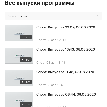
Все выпуски программы
За все время
Спорт. Выпуск за 22:09, 08.08.2026
3:28
Спорт
08 авг, 22:09
Спорт. Выпуск за 13:43, 08.08.2026
4:01
Спорт
08 авг, 13:43
Спорт. Выпуск за 11:48, 08.08.2026
4:01
Спорт
08 авг, 11:48
Спорт. Выпуск за 08:44, 08.08.2026
3:59
Спорт
08 авг, 08:44