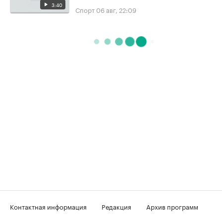
3:40
Спорт
06 авг, 22:09
Контактная информация
Редакция
Архив программ