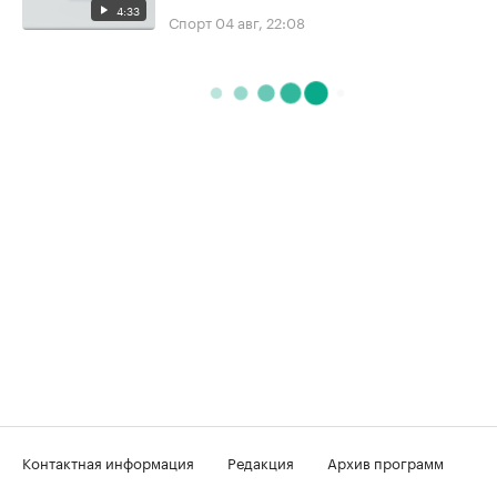
4:33
Спорт
04 авг, 22:08
Контактная информация
Редакция
Архив программ