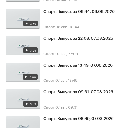
Спорт. Выпуск за 08:44, 08.08.2026
3:59
Спорт
08 авг, 08:44
Спорт. Выпуск за 22:09, 07.08.2026
3:36
Спорт
07 авг, 22:09
Спорт. Выпуск за 13:49, 07.08.2026
4:00
Спорт
07 авг, 13:49
Спорт. Выпуск за 09:31, 07.08.2026
3:59
Спорт
07 авг, 09:31
Спорт. Выпуск за 08:49, 07.08.2026