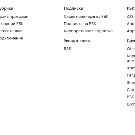
убрики
Подписки
РБК
рхив программ
Скрыть баннеры на РБК
iOS
ечерний РБК
Подписка на РБК
And
 телеканале
Корпоративная подписка
AppG
одключение
Уведомления
Дру
RSS
Обл
Кор
дом
Хос
Рег
Зна
Сайт
РБК
Шко