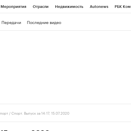
Мероприятия
Отрасли
Недвижимость
Autonews
РБК Ком
ние
РБК Курсы
РБК Life
Тренды
Визионеры
Национальн
Передачи
Последние видео
б
Исследования
Кредитные рейтинги
Франшизы
Газета
роверка контрагентов
Политика
Экономика
Бизнес
Техно
порт
/
Спорт. Выпуск за 14:17, 15.07.2020