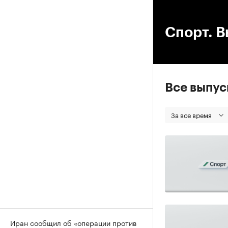
00
Спорт. В
Все выпу
За все время
Иран сообщил об «операции против