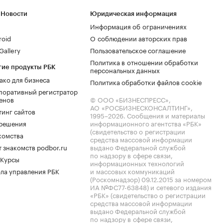
 Новости
Юридическая информация
Информация об ограничениях
roid
О соблюдении авторских прав
allery
Пользовательское соглашение
Политика в отношении обработки
гие продукты РБК
персональных данных
ако для бизнеса
Политика обработки файлов cookie
поративный регистратор
енов
© ООО «БИЗНЕСПРЕСС»,
АО «РОСБИЗНЕСКОНСАЛТИНГ»,
тинг сайтов
1995–2026
. Сообщения и материалы
.решения
информационного агентства «РБК»
(свидетельство о регистрации
комства
средства массовой информации
 знакомств podbor.ru
выдано Федеральной службой
по надзору в сфере связи,
 Курсы
информационных технологий
ла управления РБК
и массовых коммуникаций
(Роскомнадзор) 09.12.2015 за номером
ИА №ФС77-63848) и сетевого издания
«РБК» (свидетельство о регистрации
средства массовой информации
выдано Федеральной службой
по надзору в сфере связи,