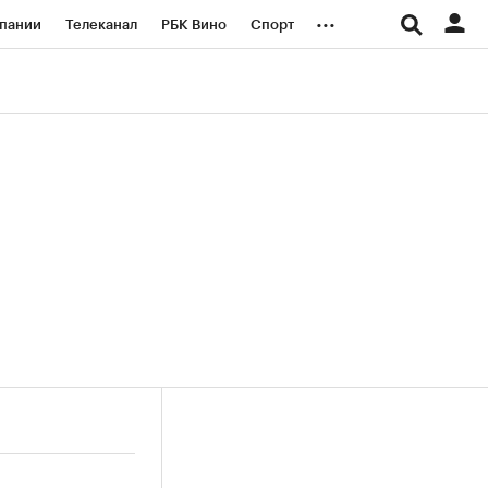
...
пании
Телеканал
РБК Вино
Спорт
ые проекты
Город
Стиль
Крипто
Спецпроекты СПб
логии и медиа
Финансы