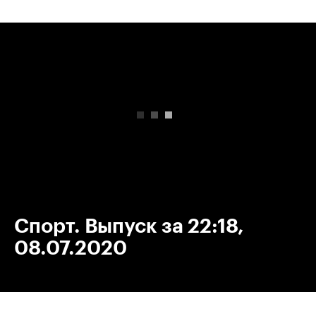
00:00
/
00:00
Спорт. Выпуск за 22:18,
08.07.2020