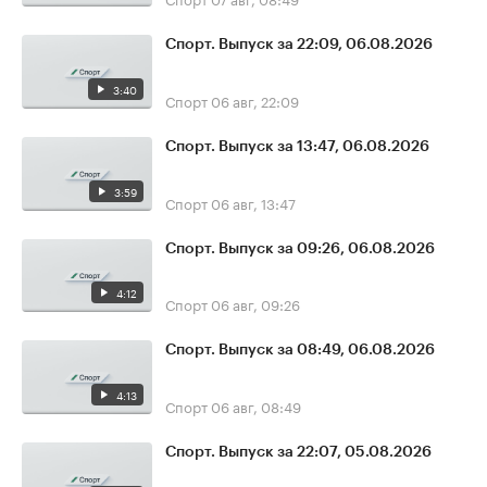
Спорт. Выпуск за 22:09, 06.08.2026
3:40
Спорт
06 авг, 22:09
Спорт. Выпуск за 13:47, 06.08.2026
3:59
Спорт
06 авг, 13:47
Спорт. Выпуск за 09:26, 06.08.2026
4:12
Спорт
06 авг, 09:26
Спорт. Выпуск за 08:49, 06.08.2026
4:13
Спорт
06 авг, 08:49
Спорт. Выпуск за 22:07, 05.08.2026