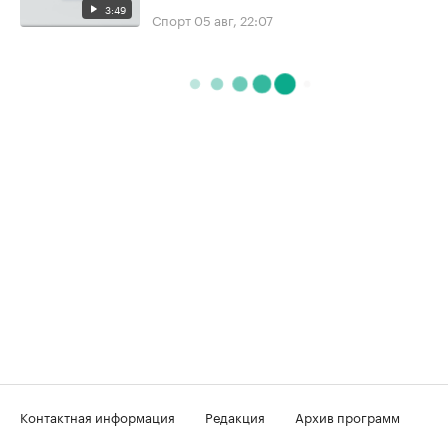
3:49
Спорт
05 авг, 22:07
Контактная информация
Редакция
Архив программ