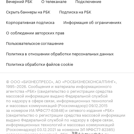
Вечерний РБК
О телеканале
Подключение
Скрыть баннеры на РБК
Подписка на РБК
Корпоративная подписка
Информация об ограничениях
О соблюдении авторских прав
Пользовательское соглашение
Политика в отношении обработки персональных данных
Политика обработки файлов cookie
© ООО «БИЗНЕСПРЕСС», АО «РОСБИЗНЕСКОНСАЛТИНГ»,
1995–2026
. Сообщения и материалы информационного
агентства «РБК» (свидетельство о регистрации средства
массовой информации выдано Федеральной службой
по надзору в сфере связи, информационных технологий
и массовых коммуникаций (Роскомнадзор) 09.12.2015
за номером ИА №ФС77-63848) и сетевого издания «РБК»
(свидетельство о регистрации средства массовой информации
выдано Федеральной службой по надзору в сфере связи,
информационных технологий и массовых коммуникаций
(Роскомнадзор) 03.12.2021 за номером ЭЛ №ФС77-82385)
сопровождаются пометкой «РБК».
letters@rbc.ru
18+