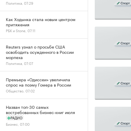
Политика, 07:29
Как Ходынка стала новым центром
притяжения
РБК и Stone, 07:11
Reuters узнал о просьбе США
освободить осужденного в России
морпеха
Политика, 07:07
Премьера «Одиссеи» увеличила
спрос на поэму Гомера в России
Общество, 07:02
Назван топ-30 самых
востребованных бизнес-книг июля
РАДИО
Бизнес, 07:00