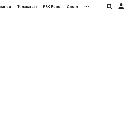
...
пании
Телеканал
РБК Вино
Спорт
ые проекты
Город
Стиль
Крипто
Спецпроекты СПб
логии и медиа
Финансы