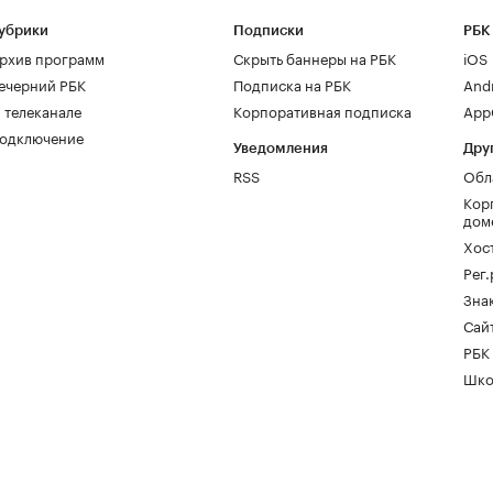
убрики
Подписки
РБК
рхив программ
Скрыть баннеры на РБК
iOS
ечерний РБК
Подписка на РБК
And
 телеканале
Корпоративная подписка
AppG
одключение
Уведомления
Дру
RSS
Обл
Кор
дом
Хос
Рег
Зна
Сайт
РБК
Шко