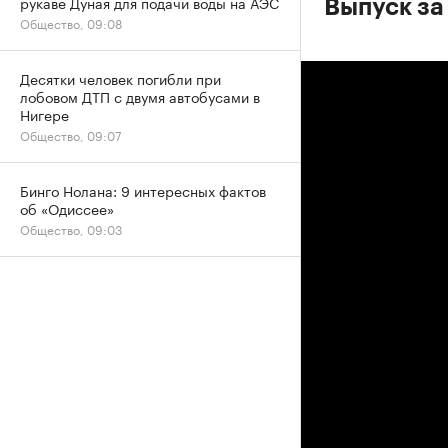
рукаве Дуная для подачи воды на АЭС
Выпуск за
Общество, 09:08
Десятки человек погибли при
лобовом ДТП с двумя автобусами в
Нигере
Общество, 09:07
Бинго Нолана: 9 интересных фактов
об «Одиссее»
Общество, 09:03