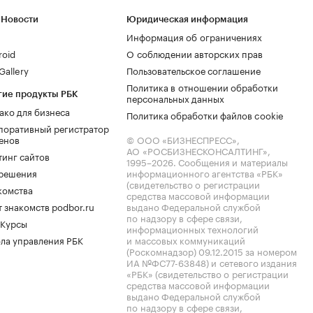
 Новости
Юридическая информация
Информация об ограничениях
roid
О соблюдении авторских прав
allery
Пользовательское соглашение
Политика в отношении обработки
гие продукты РБК
персональных данных
ако для бизнеса
Политика обработки файлов cookie
поративный регистратор
енов
© ООО «БИЗНЕСПРЕСС»,
АО «РОСБИЗНЕСКОНСАЛТИНГ»,
тинг сайтов
1995–2026
. Сообщения и материалы
.решения
информационного агентства «РБК»
(свидетельство о регистрации
комства
средства массовой информации
 знакомств podbor.ru
выдано Федеральной службой
по надзору в сфере связи,
 Курсы
информационных технологий
ла управления РБК
и массовых коммуникаций
(Роскомнадзор) 09.12.2015 за номером
ИА №ФС77-63848) и сетевого издания
«РБК» (свидетельство о регистрации
средства массовой информации
выдано Федеральной службой
по надзору в сфере связи,