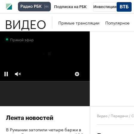
Подписка на РБК
Инвестиции
ВИДЕО
Школа управления РБК
РБК Образова
Прямые трансляции
Популярное
РБК Бизнес-среда
Дискуссионный клу
Прямой эфир
Конференции СПб
Спецпроекты
П
Рынок наличной валюты
Видео
/
Передачи
/
С
Лента новостей
В Румынии затопили четыре баржи в