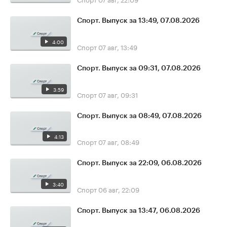
Спорт. Выпуск за 13:49, 07.08.2026
4:00
Спорт
07 авг, 13:49
Спорт. Выпуск за 09:31, 07.08.2026
3:59
Спорт
07 авг, 09:31
Спорт. Выпуск за 08:49, 07.08.2026
4:13
Спорт
07 авг, 08:49
Спорт. Выпуск за 22:09, 06.08.2026
3:40
Спорт
06 авг, 22:09
Спорт. Выпуск за 13:47, 06.08.2026