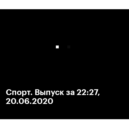
00:00
/
00:00
Спорт. Выпуск за 22:27,
20.06.2020